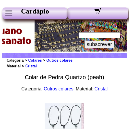
Cardápio
Nossos Boletins:
Seu e-mail:
subscrever
Categoria >
Colares
>
Outros colares
Material >
Cristal
Colar de Pedra Quartzo (peah)
Categoria:
Outros colares
, Material:
Cristal