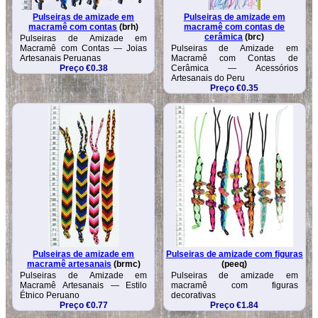
Pulseiras de amizade em
Pulseiras de amizade em
macramê com contas
(brh)
macramê com contas de
cerâmica
(brc)
Pulseiras de Amizade em
Macramê com Contas — Joias
Pulseiras de Amizade em
Artesanais Peruanas
Macramê com Contas de
Preço €0.38
Cerâmica — Acessórios
Artesanais do Peru
Preço €0.35
Pulseiras de amizade em
Pulseiras de amizade com figuras
macramê artesanais
(brmc)
(peeq)
Pulseiras de Amizade em
Pulseiras de amizade em
Macramê Artesanais — Estilo
macramê com figuras
Étnico Peruano
decorativas
Preço €0.77
Preço €1.84