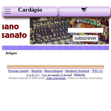
Cardápio
Nossos Boletins:
Seu e-mail:
subscrever
Artigos
Peruvian Jewelry
-
Bisuteria
-
Bijoux Artisanal
-
Handwerk Schmuck
-
手作りの
ジュエリー
-
المجوهرات المصنوعة يدويا
-
Bijuterias
Direitos autorais © 2006-2026.
Joias artesanais
. Todos os direitos reservados