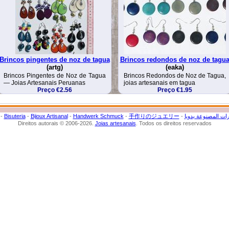
Brincos pingentes de noz de tagua
Brincos redondos de noz de tagu
(artg)
(eaka)
Brincos Pingentes de Noz de Tagua
Brincos Redondos de Noz de Tagua,
— Joias Artesanais Peruanas
joias artesanais em tagua
Preço €2.56
Preço €1.95
-
Bisuteria
-
Bijoux Artisanal
-
Handwerk Schmuck
-
手作りのジュエリー
-
ات المصنوعة يدويا
Direitos autorais © 2006-2026.
Joias artesanais
. Todos os direitos reservados