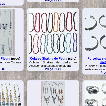
Preço €2.91
2.32
 Piedra
(peco)
Colares Shakira de Pedra
(stne)
Pulseiras ríg
met
iedra — Colares
Colares Shakira de pedra —
Acessórios artesanais de piedra
Pulseiras rígida
3.86
Preço €1.41
— Acessórios ar
Pre