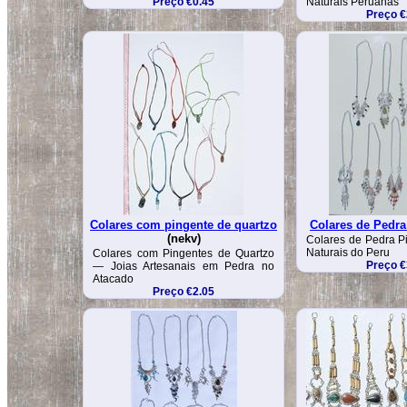
Preço €0.45
Naturais Peruanas
Preço €
Colares com pingente de quartzo
Colares de Pedra
(nekv)
Colares de Pedra P
Naturais do Peru
Colares com Pingentes de Quartzo
Preço €
— Joias Artesanais em Pedra no
Atacado
Preço €2.05