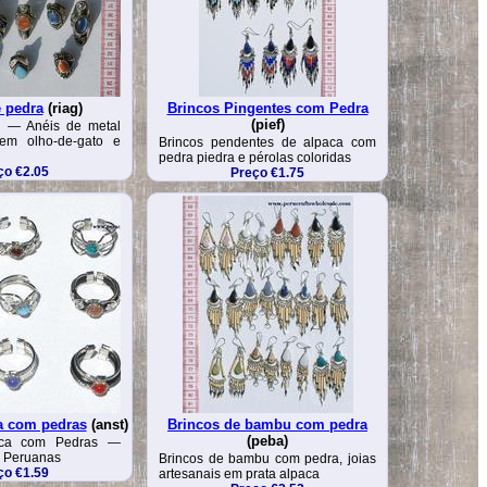
 pedra
(riag)
Brincos Pingentes com Pedra
(pief)
a — Anéis de metal
em olho-de-gato e
Brincos pendentes de alpaca com
pedra piedra e pérolas coloridas
ço €2.05
Preço €1.75
a com pedras
(anst)
Brincos de bambu com pedra
(peba)
aca com Pedras —
s Peruanas
Brincos de bambu com pedra, joias
ço €1.59
artesanais em prata alpaca