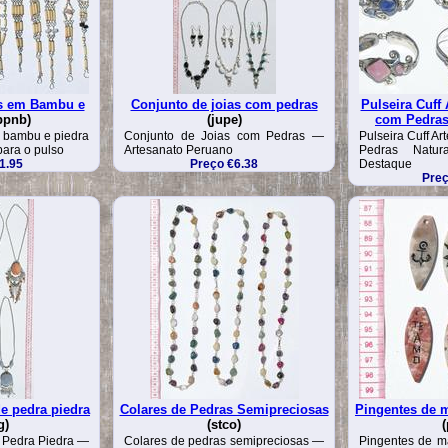
os em Bambu e
Conjunto de joias com pedras
Pulseira Cuff
ppnb)
(jupe)
com Pedras
e bambu e piedra
Conjunto de Joias com Pedras —
Pulseira Cuff A
para o pulso
Artesanato Peruano
Pedras Natu
1.95
Preço €6.38
Destaque
Preç
e pedra piedra
Colares de Pedras Semipreciosas
Pingentes de 
g)
(stco)
(
 Pedra Piedra —
Colares de pedras semipreciosas —
Pingentes de m