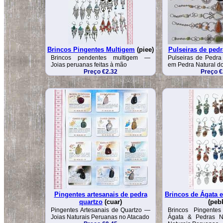
Brincos Pingentes Multigem
(piee)
Pulseiras de pedr
Brincos pendentes multigem —
Pulseiras de Pedra
Joias peruanas feitas à mão
em Pedra Natural d
Preço €2.32
Preço €
Pingentes artesanais de pedra
Brincos de Ágata 
quartzo
(cuar)
(peb
Pingentes Artesanais de Quartzo —
Brincos Pingentes
Joias Naturais Peruanas no Atacado
Ágata & Pedras N