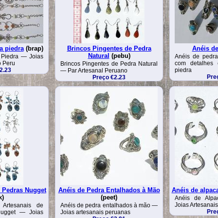
a piedra
(brap)
Brincos Pingentes de Pedra
Anéis de
Natural
(pebu)
 Piedra — Joias
Anéis de pedr
o Peru
com detalhes 
Brincos Pingentes de Pedra Natural
2.23
piedra
— Par Artesanal Peruano
Pre
Preço €2.23
e Pedras Nugget
Anéis de Pedra Entalhados à Mão
Anéis de alpac
k)
(peet)
Anéis de Alp
Joias Artesanai
 Artesanais de
Anéis de pedra entalhados à mão —
Pre
ugget — Joias
Joias artesanais peruanas