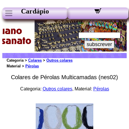
Cardápio
Nossos Boletins:
Seu e-mail:
subscrever
Categoria >
Colares
>
Outros colares
Material >
Pérolas
Colares de Pérolas Multicamadas (nes02)
Categoria:
Outros colares
, Material:
Pérolas