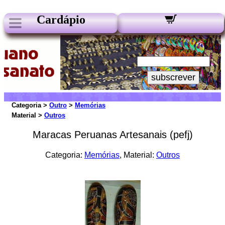
Cardápio
Nossos Boletins:
Seu e-mail:
subscrever
Categoria >
Outro
>
Memórias
Material >
Outros
Maracas Peruanas Artesanais (pefj)
Categoria:
Memórias
, Material:
Outros