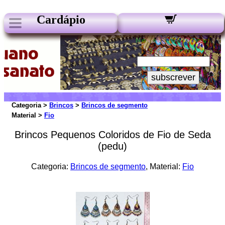
Cardápio
Nossos Boletins:
Seu e-mail:
subscrever
Categoria >
Brincos
>
Brincos de segmento
Material >
Fio
Brincos Pequenos Coloridos de Fio de Seda
(pedu)
Categoria:
Brincos de segmento
, Material:
Fio