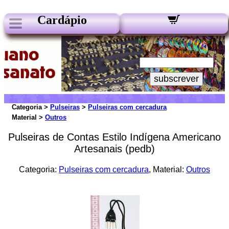
Cardápio
Nossos Boletins:
Seu e-mail:
subscrever
Categoria >
Pulseiras
>
Pulseiras com cercadura
Material >
Outros
Pulseiras de Contas Estilo Indígena Americano
Artesanais (pedb)
Categoria:
Pulseiras com cercadura
, Material:
Outros