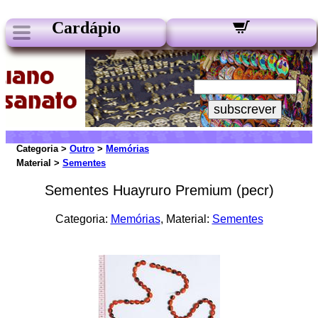
Cardápio
Nossos Boletins:
Seu e-mail:
subscrever
Categoria >
Outro
>
Memórias
Material >
Sementes
Sementes Huayruro Premium (pecr)
Categoria:
Memórias
, Material:
Sementes