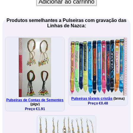
Adicionar ao carrinho
Produtos semelhantes a Pulseiras com gravação das
Linhas de Nazca:
Pulseiras têxteis cristãs
(brma)
Pulseiras de Contas de Sementes
Preço €0.48
(plgv)
Preço €1.91