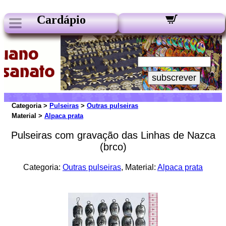
Cardápio
Nossos Boletins:
Seu e-mail:
subscrever
Categoria >
Pulseiras
>
Outras pulseiras
Material >
Alpaca prata
Pulseiras com gravação das Linhas de Nazca
(brco)
Categoria:
Outras pulseiras
, Material:
Alpaca prata